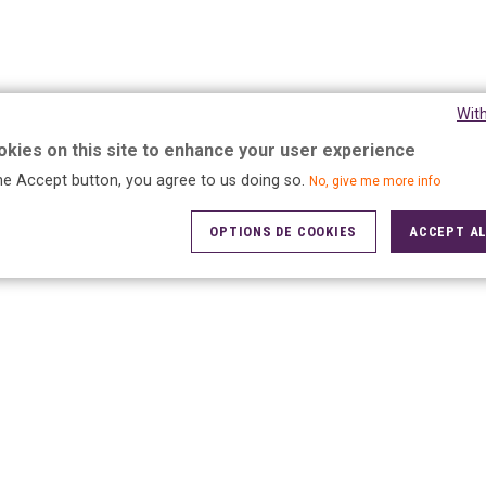
e. Bénéficiez du réseau de l’enseigne la plus connue du secteur tout
s avec près de 1 800 magasins, plus de 100 000 clients par jour et
 de l’enseigne
Wit
kies on this site to enhance your user experience
ançais citent 5àsec comme la première marque de pressing. Profitez
the Accept button, you agree to us doing so.
No, give me more info
OPTIONS DE COOKIES
ACCEPT AL
e du franchiseur
elle, 8 formatrices régionales et 14 magasins école.
e l’année et selon vos besoins sur tous les sujets indispensables a
ue marché
s large offre de services du marché à destination des particuliers et
per les nouveaux enjeux du secteur